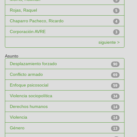
5
Rojas, Raquel
5
Chaparro Pacheco, Ricardo
4
Corporación AVRE
3
siguiente >
Asunto
Desplazamiento forzado
90
Conflicto armado
69
Enfoque psicosocial
59
Violencia sociopolítica
34
Derechos humanos
14
Violencia
14
Género
13