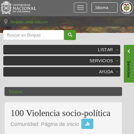
Skip
navigation
Idioma
bivipas.unal.edu.co
LISTAR
SERVICIOS
AYUDA
Bivipas
100 Violencia socio-política
Comunidad: Página de inicio