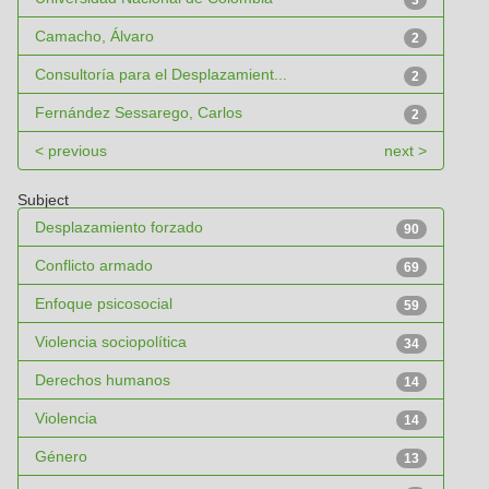
3
Camacho, Álvaro
2
Consultoría para el Desplazamient...
2
Fernández Sessarego, Carlos
2
< previous
next >
Subject
Desplazamiento forzado
90
Conflicto armado
69
Enfoque psicosocial
59
Violencia sociopolítica
34
Derechos humanos
14
Violencia
14
Género
13