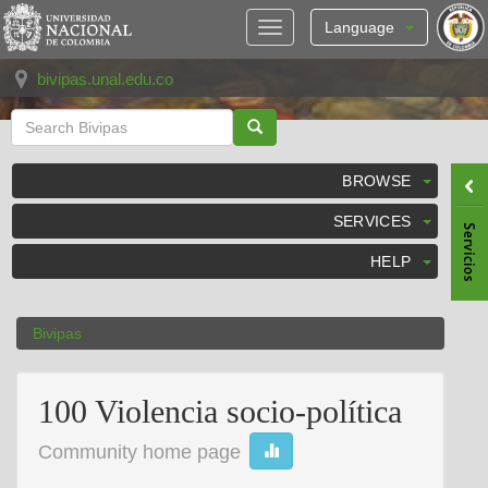
Skip
navigation
Language
bivipas.unal.edu.co
BROWSE
SERVICES
HELP
Bivipas
100 Violencia socio-política
Community home page