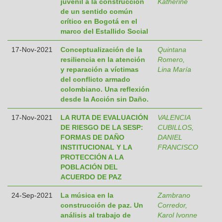
juvenil a la construcción
Katherine
de un sentido común
crítico en Bogotá en el
marco del Estallido Social
17-Nov-2021
Conceptualización de la
Quintana
resiliencia en la atención
Romero,
y reparación a víctimas
Lina María
del conflicto armado
colombiano. Una reflexión
desde la Acción sin Daño.
17-Nov-2021
LA RUTA DE EVALUACIÓN
VALENCIA
DE RIESGO DE LA SESP:
CUBILLOS,
FORMAS DE DAÑO
DANIEL
INSTITUCIONAL Y LA
FRANCISCO
PROTECCIÓN A LA
POBLACIÓN DEL
ACUERDO DE PAZ
24-Sep-2021
La música en la
Zambrano
construcción de paz. Un
Corredor,
análisis al trabajo de
Karol Ivonne