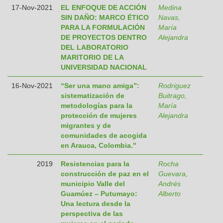
17-Nov-2021
EL ENFOQUE DE ACCIÓN
Medina
SIN DAÑO: MARCO ÉTICO
Navas,
PARA LA FORMULACIÓN
María
DE PROYECTOS DENTRO
Alejandra
DEL LABORATORIO
MARITORIO DE LA
UNIVERSIDAD NACIONAL
16-Nov-2021
“Ser una mano amiga”:
Rodriguez
sistematización de
Buitrago,
metodologías para la
María
protección de mujeres
Alejandra
migrantes y de
comunidades de acogida
en Arauca, Colombia."
2019
Resistencias para la
Rocha
construcción de paz en el
Guevara,
municipio Valle del
Andrés
Guamúez – Putumayo:
Alberto
Una lectura desde la
perspectiva de las