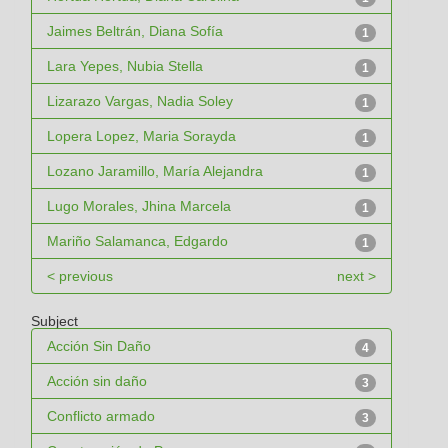
Jaimes Beltrán, Diana Sofía
1
Lara Yepes, Nubia Stella
1
Lizarazo Vargas, Nadia Soley
1
Lopera Lopez, Maria Sorayda
1
Lozano Jaramillo, María Alejandra
1
Lugo Morales, Jhina Marcela
1
Mariño Salamanca, Edgardo
1
< previous
next >
Subject
Acción Sin Daño
4
Acción sin daño
3
Conflicto armado
3