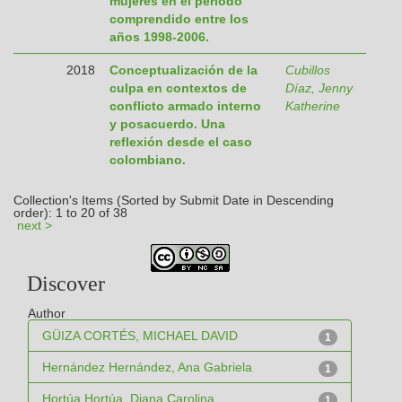
mujeres en el periodo
comprendido entre los
años 1998-2006.
2018
Conceptualización de la
Cubillos
culpa en contextos de
Díaz, Jenny
conflicto armado interno
Katherine
y posacuerdo. Una
reflexión desde el caso
colombiano.
Collection's Items (Sorted by Submit Date in Descending
order): 1 to 20 of 38
next >
Discover
Author
GÜIZA CORTÉS, MICHAEL DAVID
1
Hernández Hernández, Ana Gabriela
1
Hortúa Hortúa, Diana Carolina
1