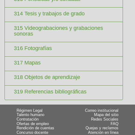
314 Tesis y trabajos de grado
315 Videograbaciones y grabaciones
sonoras
316 Fotografías
317 Mapas
318 Objetos de aprendizaje
319 Referencias bibliográficas
Régimen Legal
Correo institucional
Talento humano
Mapa del sitio
Contratación
Redes Sociales
Ofertas de empleo
FAQ
Rendición de cuentas
Quejas y reclamos
Concurso docente
Atención en línea