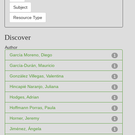
Discover
Author
García Moreno, Diego
1
García-Durán, Mauricio
1
González Villegas, Valentina
1
Hincapié Naranjo, Juliana
1
Hodges, Adrian
1
Hoffmann Porras, Paula
1
Horner, Jeremy
1
Jiménez, Ángela
1