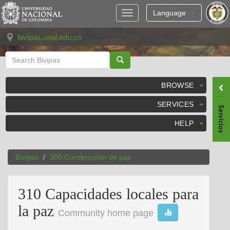
Skip
navigation
Language
bivipas.unal.edu.co
BROWSE
SERVICES
HELP
Bivipas
300 Construcción de paz
310 Capacidades locales para
la paz
Community home page