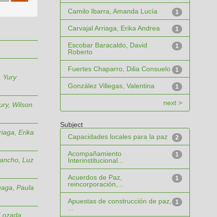
Camilo Ibarra, Amanda Lucía
1
Carvajal Arriaga, Erika Andrea
1
Escobar Baracaldo, David
1
Roberto
Fuertes Chaparro, Dilia Consuelo
1
 Yury
González Villegas, Valentina
1
next >
ury, Wilson
Subject
riaga, Erika
Capacidades locales para la paz
2
Acompañamiento
1
tancho, Luz
Interinstitucional...
Acuerdos de Paz,
1
reincorporación,...
uaga, Paula
Apuestas de construcción de paz,
1
...
Lozada,