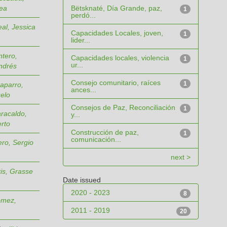
Bëtsknaté, Día Grande, paz,
ea
1
perdó...
al, Jessica
Capacidades Locales, joven,
1
lider...
ntero,
Capacidades locales, violencia
1
ur...
ndrés
Consejo comunitario, raíces
1
aparro,
ances...
uelo
Consejos de Paz, Reconciliación
1
racaldo,
y...
rto
Construcción de paz,
1
comunicación...
ro, Sergio
next >
is, Grasse
Date issued
2020 - 2023
8
ómez,
2011 - 2019
20