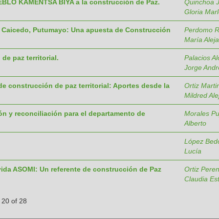
UEBLO KAMËNTSA BIYA a la construcción de Paz.
Quinchoa J
Gloria Mar
o Caicedo, Putumayo: Una apuesta de Construcción
Perdomo R
María Alej
e paz territorial.
Palacios A
Jorge Andr
 construcción de paz territorial: Aportes desde la
Ortiz Marti
Mildred Al
ón y reconciliación para el departamento de
Morales Pu
Alberto
López Bed
Lucía
vida ASOMI: Un referente de construcción de Paz
Ortiz Pere
Claudia Es
 20 of 28