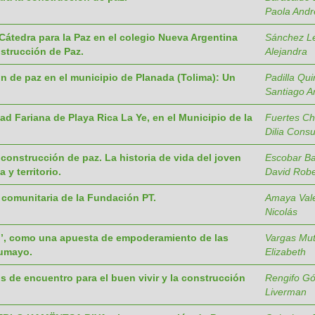
Paola Andr
Cátedra para la Paz en el colegio Nueva Argentina
Sánchez Le
strucción de Paz.
Alejandra
n de paz en el municipio de Planada (Tolima): Un
Padilla Qui
Santiago A
d Fariana de Playa Rica La Ye, en el Municipio de la
Fuertes Ch
Dilia Cons
a construcción de paz. La historia de vida del joven
Escobar Ba
y territorio.
David Robe
 comunitaria de la Fundación PT.
Amaya Vale
Nicolás
do’, como una apuesta de empoderamiento de las
Vargas Mut
tumayo.
Elizabeth
de encuentro para el buen vivir y la construcción
Rengifo G
Liverman