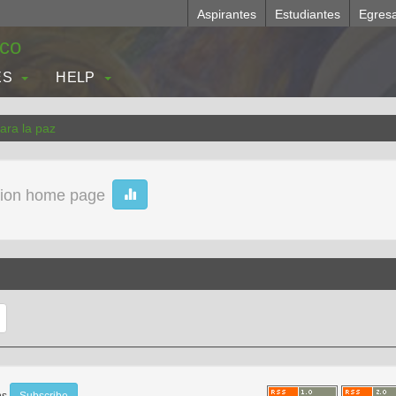
Aspirantes
Estudiantes
Egres
.co
ES
HELP
ara la paz
tion home page
ons