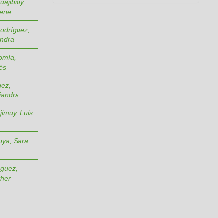
uajibioy,
lene
odríguez,
andra
lomía,
és
nez,
ejandra
jimuy, Luis
oya, Sara
nguez,
ther