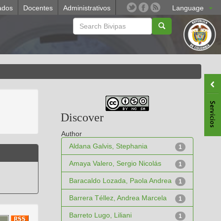
ados
Docentes
Administrativos
Language
Discover
Author
Aldana Galvis, Stephania
1
Amaya Valero, Sergio Nicolás
1
Baracaldo Lozada, Paola Andrea
1
Barrera Téllez, Andrea Marcela
1
Barreto Lugo, Liliani
1