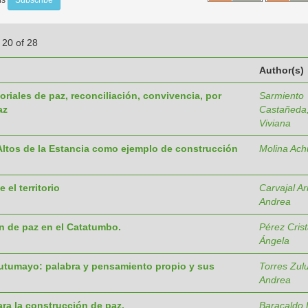
 20 of 28
Author(s)
oriales de paz, reconciliación, convivencia, por
Sarmiento
az
Castañeda,
Viviana
Altos de la Estancia como ejemplo de construcción
Molina Ach
el territorio
Carvajal Ar
Andrea
n de paz en el Catatumbo.
Pérez Cris
Ángela
Putumayo: palabra y pensamiento propio y sus
Torres Zul
Andrea
ra la construcción de paz.
Baracaldo 