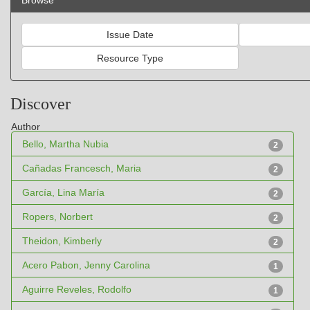
Browse
Discover
Author
Bello, Martha Nubia
2
Cañadas Francesch, Maria
2
García, Lina María
2
Ropers, Norbert
2
Theidon, Kimberly
2
Acero Pabon, Jenny Carolina
1
Aguirre Reveles, Rodolfo
1