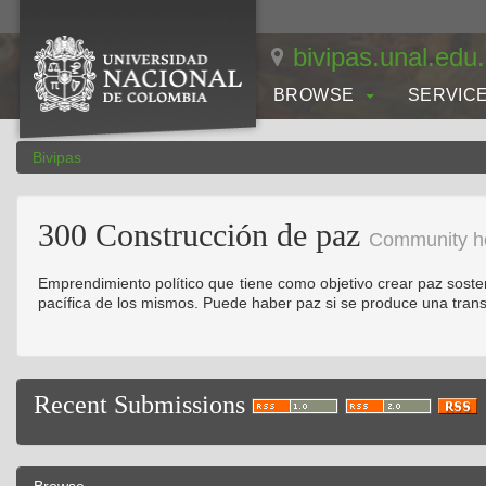
Skip
navigation
bivipas.unal.edu
BROWSE
SERVIC
Bivipas
300 Construcción de paz
Community h
Emprendimiento político que tiene como objetivo crear paz sosteni
pacífica de los mismos. Puede haber paz si se produce una trans
Recent Submissions