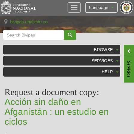
Skip
navigation
Language
bivipas.unal.edu.co
BROWSE
SERVICES
HELP
Request a document copy:
Acción sin daño en
Afganistán : un estudio en
ciclos