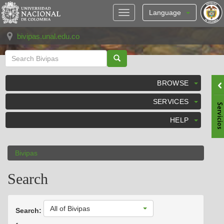
Skip
navigation
Language
bivipas.unal.edu.co
BROWSE
SERVICES
HELP
Bivipas
Search
All of Bivipas
Search: