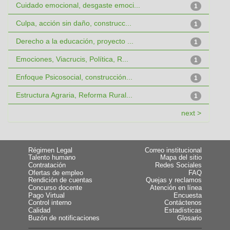
Cuidado emocional, desgaste emoci...
1
Culpa, acción sin daño, construcc...
1
Derecho a la educación, proyecto ...
1
Emociones, Viacrucis, Política, R...
1
Enfoque Psicosocial, construcción...
1
Estructura Agraria, Reforma Rural...
1
next >
Régimen Legal
Correo institucional
Talento humano
Mapa del sitio
Contratación
Redes Sociales
Ofertas de empleo
FAQ
Rendición de cuentas
Quejas y reclamos
Concurso docente
Atención en línea
Pago Virtual
Encuesta
Control interno
Contáctenos
Calidad
Estadísticas
Buzón de notificaciones
Glosario