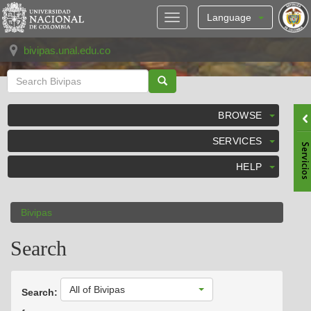
Skip
navigation
Language
bivipas.unal.edu.co
BROWSE
SERVICES
HELP
Bivipas
Search
All of Bivipas
Search: