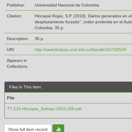
Publisher:
Universidad Nacional de Colombia
Citation:
Hincapié Rojas, S.P. (2010). Daños generados en el 
desplazamiento forzado”, orden proferida en el Au
Colombia. 35 p.
Description:
35 p.
URI:
http://www.bivipas.unal.edu.co/handle/10720/559
Appears in
Collections:
Files in This Item:
File
TT-224-Hincapie_Sulman-2010-258.pdf
Show full item record