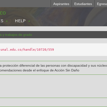
Aspirantes
Estudiantes
Egres
.co
ES
HELP
s y trabajos de grado
.unal.edu.co/handle/10720/559
protección diferencial de las personas con discapacidad y sus núcleos
ecomendaciones desde el enfoque de Acción Sin Daño