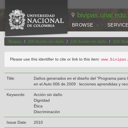
Skip
navigation
bivipas.unal.edu
BROWSE
SERVIC
Bivipas
200 Acción sin daño
220 Acción sin daño
224 Tesi
Please use this identifier to cite or link to this item:
www.bivipas
Title:
Daños generados en el diseño del “Programa para la 
en el Auto 006 de 2009 : lecciones aprendidas y r
Keywords:
Acción sin daño
Dignidad
Ética
Discriminación
Issue Date:
2010