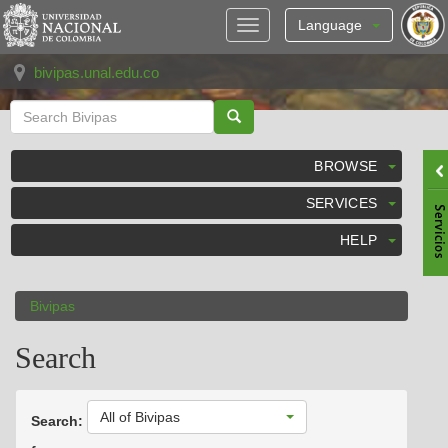
Skip
navigation
Language
bivipas.unal.edu.co
BROWSE
SERVICES
HELP
Bivipas
Search
All of Bivipas
Search: