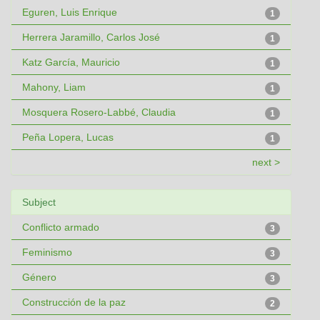
Eguren, Luis Enrique
1
Herrera Jaramillo, Carlos José
1
Katz García, Mauricio
1
Mahony, Liam
1
Mosquera Rosero-Labbé, Claudia
1
Peña Lopera, Lucas
1
next >
Subject
Conflicto armado
3
Feminismo
3
Género
3
Construcción de la paz
2