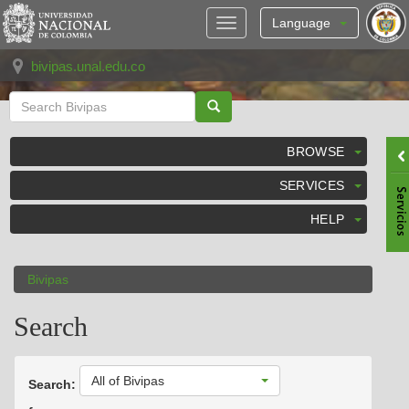
Skip
navigation
Language
bivipas.unal.edu.co
BROWSE
SERVICES
HELP
Bivipas
Search
All of Bivipas
Search: