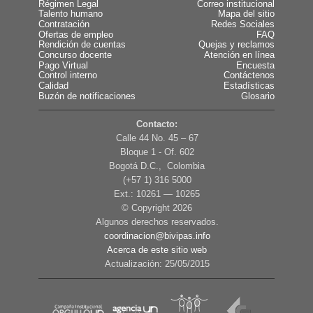
Régimen Legal
Correo institucional
Talento humano
Mapa del sitio
Contratación
Redes Sociales
Ofertas de empleo
FAQ
Rendición de cuentas
Quejas y reclamos
Concurso docente
Atención en línea
Pago Virtual
Encuesta
Control interno
Contáctenos
Calidad
Estadísticas
Buzón de notificaciones
Glosario
Contacto:
Calle 44 No. 45 – 67
Bloque 1 - Of. 602
Bogotá D.C., Colombia
(+57 1) 316 5000
Ext.: 10261 — 10265
© Copyright
2026
Algunos derechos reservados.
coordinacion@bivipas.info
Acerca de este sitio web
Actualización: 25/05/2015