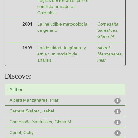
negras desterradas por el
conflicto armado en
Colombia
2004
La ineludible metodología
Comesaña
de género
Santalices,
Gloria M.
1999
La identidad de género y
Alberti
etnia : un modelo de
Manzanares,
análisis
Pilar
Discover
Author
Alberti Manzanares, Pilar
1
Carrera Suárez, Isabel
1
Comesaña Santalices, Gloria M.
1
Curiel, Ochy
1