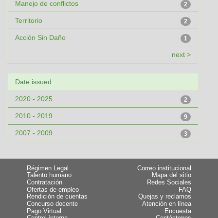
Manejo de conflictos
2
Territorio
2
Acción Sin Daño
1
next >
Date issued
2020 - 2025
2
2010 - 2019
9
2007 - 2009
3
Régimen Legal
Correo institucional
Talento humano
Mapa del sitio
Contratación
Redes Sociales
Ofertas de empleo
FAQ
Rendición de cuentas
Quejas y reclamos
Concurso docente
Atención en línea
Pago Virtual
Encuesta