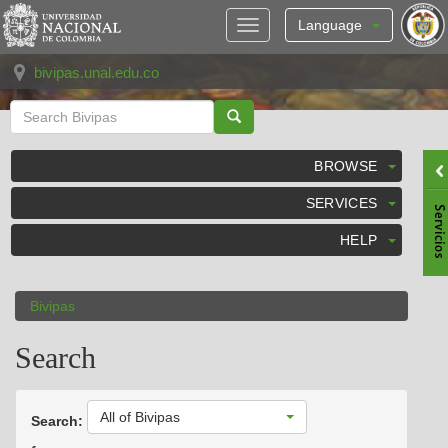
Skip
navigation
Language
bivipas.unal.edu.co
BROWSE
SERVICES
HELP
Bivipas
Search
All of Bivipas
Search: