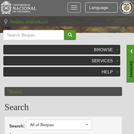
Skip
navigation
Language
bivipas.unal.edu.co
BROWSE
SERVICES
HELP
Bivipas
Search
All of Bivipas
Search: