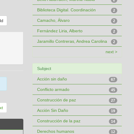
2
Biblioteca Digital. Coordinación
2
Camacho, Álvaro
2
Fernández Liria, Alberto
2
Jaramillo Contreras, Andrea Carolina
2
next >
Subject
Acción sin daño
67
Conflicto armado
45
Construcción de paz
27
xt
Acción Sin Daño
19
Construcción de la paz
14
Derechos humanos
12