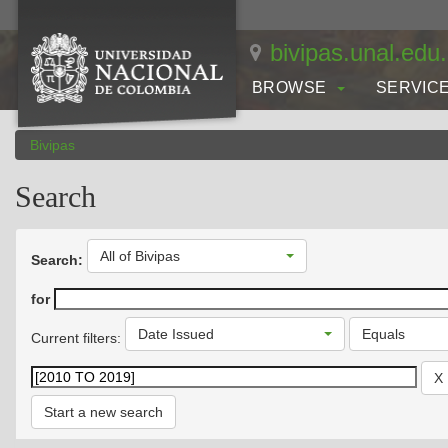
Skip
navigation
bivipas.unal.edu
BROWSE
SERVIC
Bivipas
Search
All of Bivipas
Search:
for
Date Issued
Equals
Current filters:
Start a new search