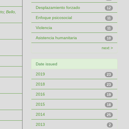
Desplazamiento forzado
12
rto
;
Bello,
Enfoque psicosocial
11
Violencia
11
Asistencia humanitaria
10
next >
Date issued
2019
23
2018
23
2016
19
2015
18
2014
25
2013
2