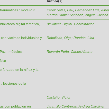
Author(s)
 traumáticas : módulo 3
Pérez Sales, Pau
;
Fernández Liria, Albe
Martha Nubia
;
Sánchez, Ángela Cristina
biblioteca digital temática,
Biblioteca Digital. Coordinación
 con víctimas individuales y
Rebolledo, Olga
;
Rondón, Lina
 Paz : módulos
Reverón Peña, Carlos Alberto
tica
-
 forzado en la niñez y la
-
 : lecciones de la
-
Castaño, Víctor
das con población en
Jaramillo Contreras, Andrea Carolina