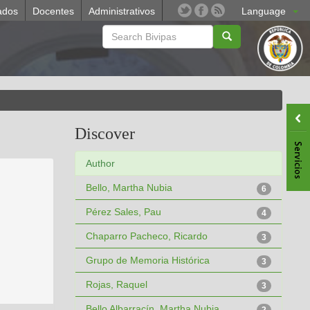
ados
Docentes
Administrativos
Language
Discover
Author
Bello, Martha Nubia
6
Pérez Sales, Pau
4
Chaparro Pacheco, Ricardo
3
Grupo de Memoria Histórica
3
Rojas, Raquel
3
Bello Albarracín, Martha Nubia