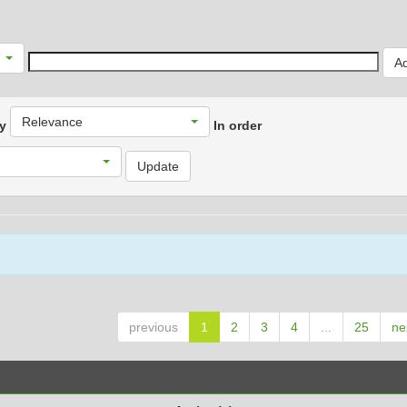
Relevance
by
In order
previous
1
2
3
4
...
25
ne