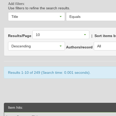
Add filters:
Use filters to refine the search results.
Title
Equals
10
Results/Page
|
Sort items 
Descending
All
Authors/record
Results 1-10 of 249 (Search time: 0.001 seconds).
Item hits: