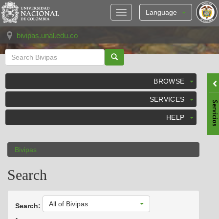
Skip
navigation
Language
bivipas.unal.edu.co
BROWSE
SERVICES
HELP
Bivipas
Search
All of Bivipas
Search: