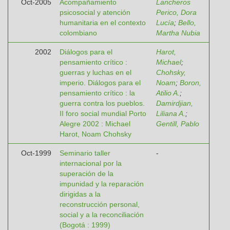
Oct-2005
Acompañamiento
Lancheros
psicosocial y atención
Perico, Dora
humanitaria en el contexto
Lucía
;
Bello,
colombiano
Martha Nubia
2002
Diálogos para el
Harot,
pensamiento crítico :
Michael
;
guerras y luchas en el
Chohsky,
imperio. Diálogos para el
Noam
;
Boron,
pensamiento crítico : la
Atilio A.
;
guerra contra los pueblos.
Damirdjian,
II foro social mundial Porto
Liliana A.
;
Alegre 2002 : Michael
Gentill, Pablo
Harot, Noam Chohsky
Oct-1999
Seminario taller
-
internacional por la
superación de la
impunidad y la reparación
dirigidas a la
reconstrucción personal,
social y a la reconciliación
(Bogotá : 1999)