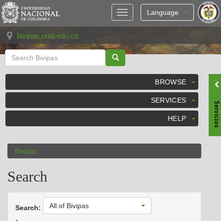
Skip
navigation
Language
bivipas.unal.edu.co
BROWSE
SERVICES
HELP
Bivipas
Search
All of Bivipas
Search: