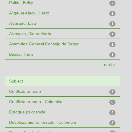
Pulido, Belky
2
Allgäuer-Hackl, Heinz
1
Alvarado, Elsa
1
Arroyave, Diana María
1
Asamblea General Consejo de Segur...
1
Bessa, Thais
1
next >
Subject
Conflicto armado
7
Conflicto armado - Colombia
6
Enfoque psicosocial
4
Desplazamiento forzado - Colombia
3