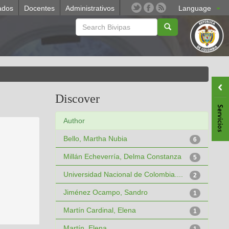
ados
Docentes
Administrativos
Language
Discover
Author
Bello, Martha Nubia
6
Millán Echeverría, Delma Constanza
5
Universidad Nacional de Colombia....
2
Jiménez Ocampo, Sandro
1
Martín Cardinal, Elena
1
Martín, Elena