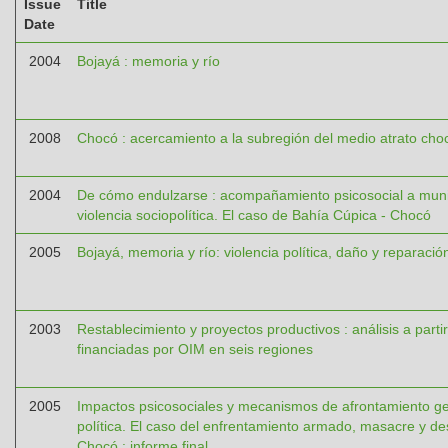
Issue
Title
Date
2004
Bojayá : memoria y río
2008
Chocó : acercamiento a la subregión del medio atrato ch
2004
De cómo endulzarse : acompañamiento psicosocial a munic
violencia sociopolítica. El caso de Bahía Cúpica - Chocó
2005
Bojayá, memoria y río: violencia política, daño y reparació
2003
Restablecimiento y proyectos productivos : análisis a parti
financiadas por OIM en seis regiones
2005
Impactos psicosociales y mecanismos de afrontamiento ge
política. El caso del enfrentamiento armado, masacre y d
Chocó : informe final