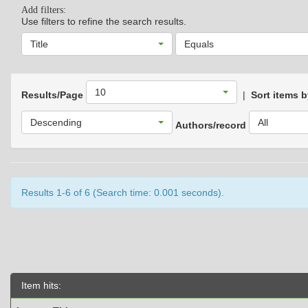
Add filters:
Use filters to refine the search results.
Title
Equals
10
Results/Page
|
Sort items 
Descending
All
Authors/record
Results 1-6 of 6 (Search time: 0.001 seconds).
Item hits: