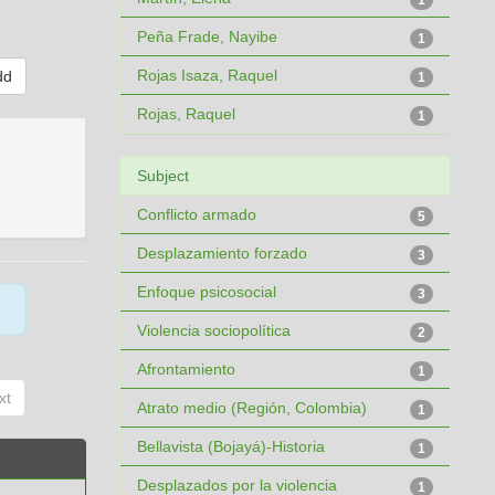
1
Peña Frade, Nayibe
1
Rojas Isaza, Raquel
1
Rojas, Raquel
1
Subject
Conflicto armado
5
Desplazamiento forzado
3
Enfoque psicosocial
3
Violencia sociopolítica
2
Afrontamiento
1
xt
Atrato medio (Región, Colombia)
1
Bellavista (Bojayá)-Historia
1
Desplazados por la violencia
1