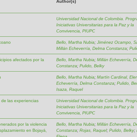
Author(s)
Universidad Nacional de Colombia. Prog
Iniciativas Universitarias para la Paz y la
Convivencia, PIUPC
ocoano
Bello, Martha Nubia
;
Jiménez Ocampo, S
Millán Echeverría, Delma Constanza
;
Puli
ipios afectados por la
Bello, Martha Nubia
;
Millán Echeverría, 
Constanza
;
Pulido, Belky
n
Bello, Martha Nubia
;
Martín Cardinal, Ele
Echeverría, Delma Constanza
;
Pulido, Be
Isaza, Raquel
r de las experiencias
Universidad Nacional de Colombia. Prog
Iniciativas Universitarias para la Paz y la
Convivencia, PIUPC
nerados por la violencia
Bello, Martha Nubia
;
Millán Echeverría, 
esplazamiento en Bojayá,
Constanza
;
Rojas, Raquel
;
Pulido, Belky
;
Elena