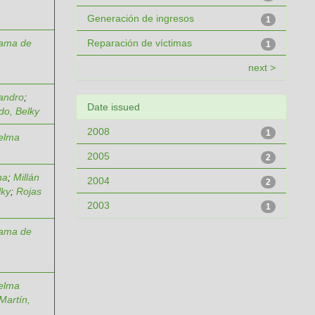
Generación de ingresos
1
rama de
Reparación de víctimas
1
next >
andro
;
Date issued
do, Belky
2008
1
Delma
2005
2
na
;
Millán
2004
2
lky
;
Rojas
2003
1
rama de
Delma
Martín,