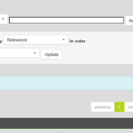
Relevance
by
In order
previous
1
ne