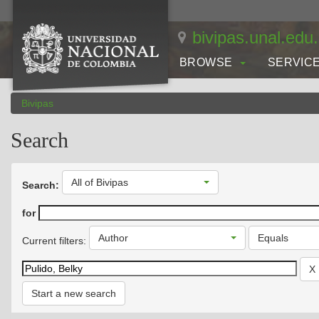
Skip
navigation
bivipas.unal.edu
BROWSE
SERVIC
Bivipas
Search
All of Bivipas
Search:
for
Author
Equals
Current filters:
Start a new search