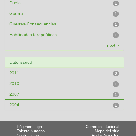
Duelo
1
Guerra
1
Guerras-Consecuencias
1
Habilidades terapeúticas
1
next >
Date issued
2011
3
2010
1
2007
1
2004
1
Régimen Legal
Correo institucional
Talento humano
Mapa del sitio
Contratación
Redes Sociales