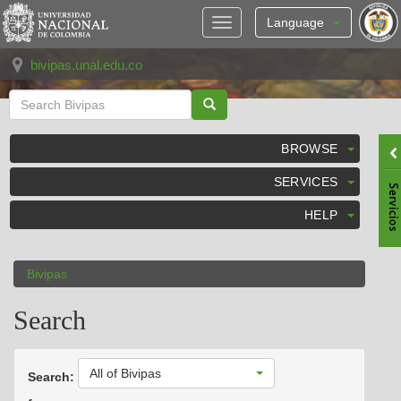
Skip
navigation
Language
bivipas.unal.edu.co
BROWSE
SERVICES
HELP
Bivipas
Search
All of Bivipas
Search: