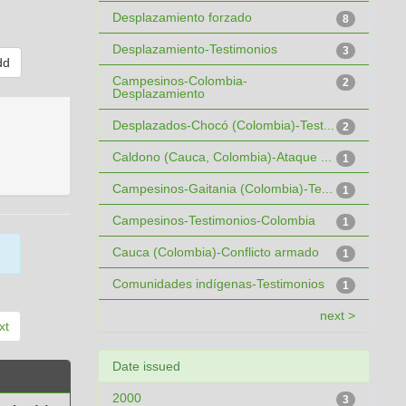
Desplazamiento forzado
8
Desplazamiento-Testimonios
3
Campesinos-Colombia-
2
Desplazamiento
Desplazados-Chocó (Colombia)-Test...
2
Caldono (Cauca, Colombia)-Ataque ...
1
Campesinos-Gaitania (Colombia)-Te...
1
Campesinos-Testimonios-Colombia
1
Cauca (Colombia)-Conflicto armado
1
Comunidades indígenas-Testimonios
1
next >
xt
Date issued
2000
3