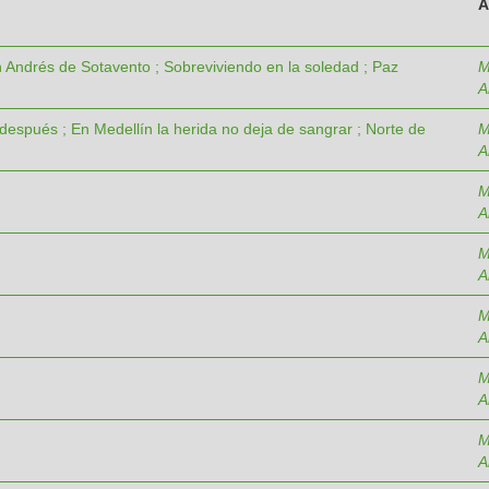
A
 Andrés de Sotavento ; Sobreviviendo en la soledad ; Paz
M
A
 después ; En Medellín la herida no deja de sangrar ; Norte de
M
A
M
A
M
A
M
A
M
A
M
A