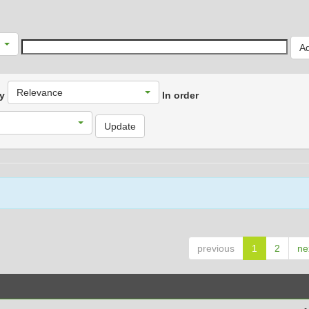
Relevance
by
In order
previous
1
2
ne