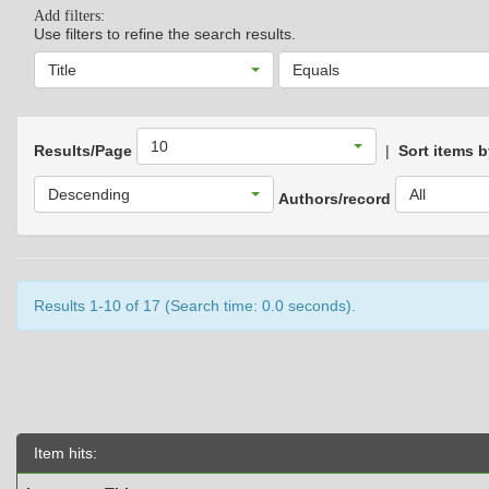
Add filters:
Use filters to refine the search results.
Title
Equals
10
Results/Page
|
Sort items 
Descending
All
Authors/record
Results 1-10 of 17 (Search time: 0.0 seconds).
Item hits: