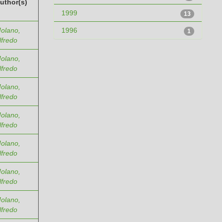
uthor(s)
1999
13
olano,
1996
1
lfredo
olano,
lfredo
olano,
lfredo
olano,
lfredo
olano,
lfredo
olano,
lfredo
olano,
lfredo