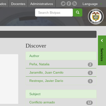
ados
Docentes
Administrativos
Language
Discover
Author
Peña, Natalia
2
Jaramillo, Juan Camilo
1
Restrepo, Javier Darío
1
Subject
Conflicto armado
12