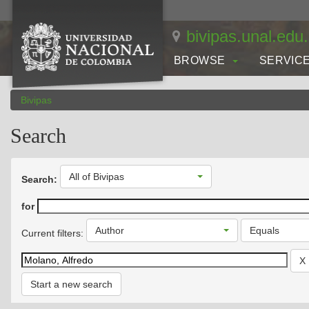
Skip
navigation
bivipas.unal.edu
BROWSE
SERVIC
Bivipas
Search
All of Bivipas
Search:
for
Author
Equals
Current filters:
Start a new search