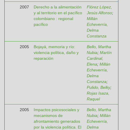
2007
Derecho a la alimentación
Flórez López,
y al territorio en el pacífico
Jesús Alfonso
;
colombiano : regional
Millán
pacífico
Echeverría,
Delma
Constanza
2005
Bojayá, memoria y río:
Bello, Martha
violencia política, daño y
Nubia
;
Martín
reparación
Cardinal,
Elena
;
Millán
Echeverría,
Delma
Constanza
;
Pulido, Belky
;
Rojas Isaza,
Raquel
2005
Impactos psicosociales y
Bello, Martha
mecanismos de
Nubia
;
Millán
afrontamiento generados
Echeverría,
por la violencia política. El
Delma