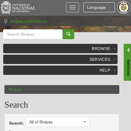
Skip
navigation
Language
bivipas.unal.edu.co
BROWSE
SERVICES
HELP
Bivipas
Search
All of Bivipas
Search: