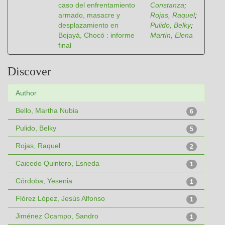
caso del enfrentamiento
Constanza
;
armado, masacre y
Rojas, Raquel
;
desplazamiento en
Pulido, Belky
;
Bojayá, Chocó : informe
Martín, Elena
final
Discover
Author
Bello, Martha Nubia
6
Pulido, Belky
5
Rojas, Raquel
2
Caicedo Quintero, Esneda
1
Córdoba, Yesenia
1
Flórez López, Jesús Alfonso
1
Jiménez Ocampo, Sandro
1