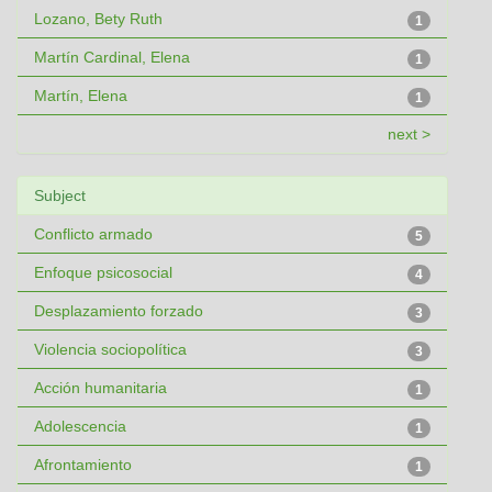
Lozano, Bety Ruth
1
Martín Cardinal, Elena
1
Martín, Elena
1
next >
Subject
Conflicto armado
5
Enfoque psicosocial
4
Desplazamiento forzado
3
Violencia sociopolítica
3
Acción humanitaria
1
Adolescencia
1
Afrontamiento
1