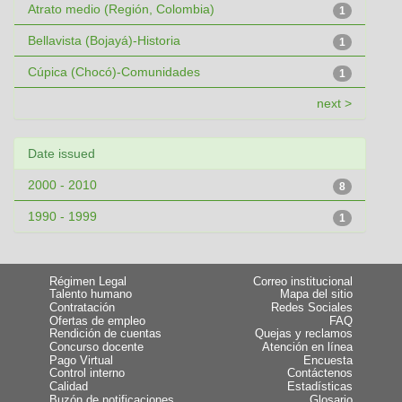
Atrato medio (Región, Colombia)
1
Bellavista (Bojayá)-Historia
1
Cúpica (Chocó)-Comunidades
1
next >
Date issued
2000 - 2010
8
1990 - 1999
1
Régimen Legal
Correo institucional
Talento humano
Mapa del sitio
Contratación
Redes Sociales
Ofertas de empleo
FAQ
Rendición de cuentas
Quejas y reclamos
Concurso docente
Atención en línea
Pago Virtual
Encuesta
Control interno
Contáctenos
Calidad
Estadísticas
Buzón de notificaciones
Glosario