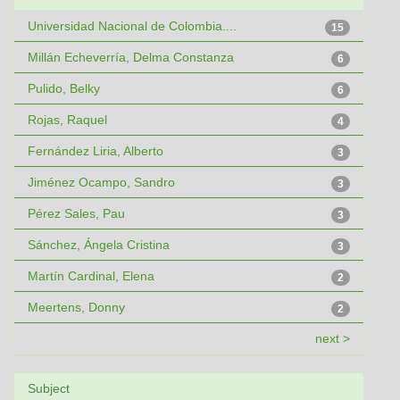
Universidad Nacional de Colombia....
15
Millán Echeverría, Delma Constanza
6
Pulido, Belky
6
Rojas, Raquel
4
Fernández Liria, Alberto
3
Jiménez Ocampo, Sandro
3
Pérez Sales, Pau
3
Sánchez, Ángela Cristina
3
Martín Cardinal, Elena
2
Meertens, Donny
2
next >
Subject