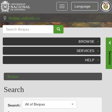
Skip
navigation
Language
bivipas.unal.edu.co
BROWSE
SERVICES
HELP
Bivipas
Search
All of Bivipas
Search: