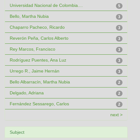
Universidad Nacional de Colombia....
5
Bello, Martha Nubia
3
Chaparro Pacheco, Ricardo
3
Reverón Peña, Carlos Alberto
3
Rey Marcos, Francisco
3
Rodríguez Puentes, Ana Luz
3
Urrego R., Jaime Hernán
3
Bello Albarracín, Martha Nubia
2
Delgado, Adriana
2
Fernández Sessarego, Carlos
2
next >
Subject