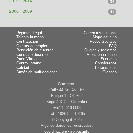
2010 - 2014
36
2000 - 2009
41
Régimen Legal
Correo institucional
Talento humano
Mapa del sitio
Contratación
Redes Sociales
Ofertas de empleo
FAQ
Rendición de cuentas
Quejas y reclamos
Concurso docente
Atención en línea
Pago Virtual
Encuesta
Control interno
Contáctenos
Calidad
Estadísticas
Buzón de notificaciones
Glosario
Contacto:
Calle 44 No. 45 – 67
Bloque 1 - Of. 602
Bogotá D.C., Colombia
(+57 1) 316 5000
Ext.: 10261 — 10265
© Copyright
2026
Algunos derechos reservados.
coordinacion@bivipas.info