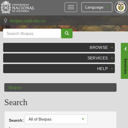
Skip
navigation
Language
bivipas.unal.edu.co
BROWSE
SERVICES
HELP
Bivipas
Search
All of Bivipas
Search: