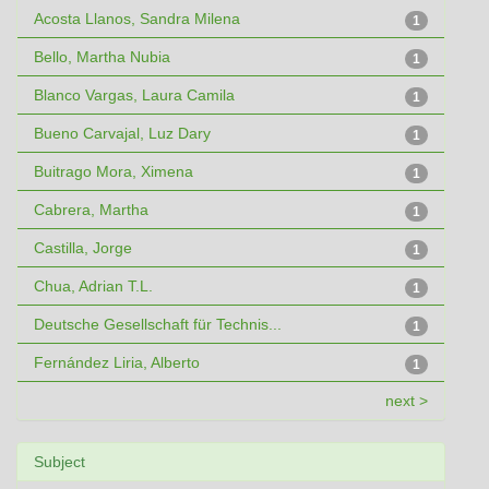
Acosta Llanos, Sandra Milena
1
Bello, Martha Nubia
1
Blanco Vargas, Laura Camila
1
Bueno Carvajal, Luz Dary
1
Buitrago Mora, Ximena
1
Cabrera, Martha
1
Castilla, Jorge
1
Chua, Adrian T.L.
1
Deutsche Gesellschaft für Technis...
1
Fernández Liria, Alberto
1
next >
Subject