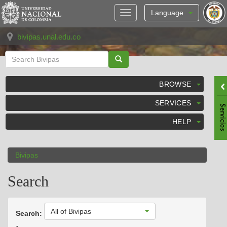
Skip
navigation
Language
bivipas.unal.edu.co
BROWSE
SERVICES
HELP
Bivipas
Search
All of Bivipas
Search: