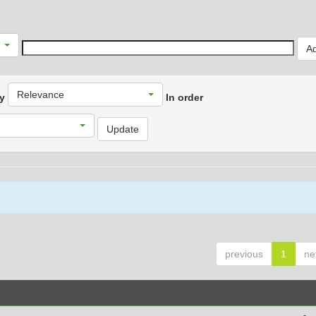
Relevance
by
In order
previous
1
ne