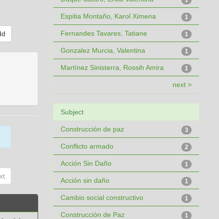
1
Espitia Montaño, Karol Ximena
1
Fernandes Tavares, Tatiane
1
Gonzalez Murcia, Valentina
1
Martínez Sinisterra, Rossih Amira
1
next >
Subject
Construcción de paz
3
Conflicto armado
2
Acción Sin Daño
1
xt
Acción sin daño
1
Cambio social constructivo
1
Construcción de Paz
1