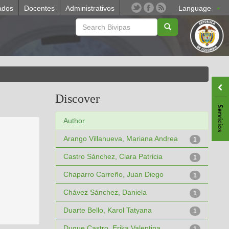
ados
Docentes
Administrativos
Language
Discover
Author
Arango Villanueva, Mariana Andrea
1
Castro Sánchez, Clara Patricia
1
Chaparro Carreño, Juan Diego
1
Chávez Sánchez, Daniela
1
Duarte Bello, Karol Tatyana
1
Duque Castro, Erika Valentina