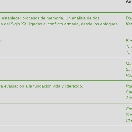
Au
e establecer procesos de memoria. Un análisis de dos
Dua
a del Siglo XXI ligadas al conflicto armado, desde los enfoques
Kar
r
Fe
Tav
Tat
Mar
Sin
Ros
a evaluación a la fundación vida y liderazgo.
Rui
Ca
An
Cas
Sá
Cla