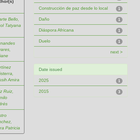
thor(s)
Construcción de paz desde lo local
1
rte Bello,
Daño
1
ol Tatyana
Diáspora Africana
1
Duelo
1
rnandes
ares,
next >
iane
tínez
Date issued
isterra,
sih Amira
2025
1
z Ruiz,
2015
3
milo
drés
tro
nchez,
ra Patricia