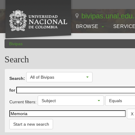
Skip
navigation
bivipas.unal.edu
BROWSE
SERVIC
Bivipas
Search
All of Bivipas
Search:
for
Subject
Equals
Current filters:
Start a new search