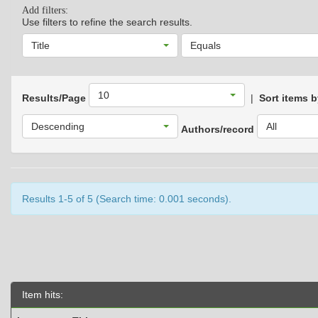
Add filters:
Use filters to refine the search results.
Title
Equals
10
Results/Page
|
Sort items 
Descending
All
Authors/record
Results 1-5 of 5 (Search time: 0.001 seconds).
Item hits: