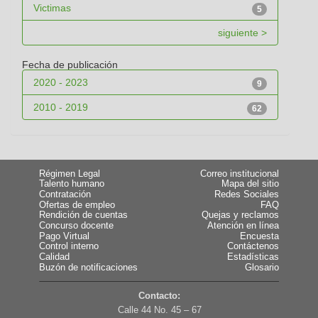
Victimas
5
siguiente >
Fecha de publicación
2020 - 2023
9
2010 - 2019
62
Régimen Legal
Correo institucional
Talento humano
Mapa del sitio
Contratación
Redes Sociales
Ofertas de empleo
FAQ
Rendición de cuentas
Quejas y reclamos
Concurso docente
Atención en línea
Pago Virtual
Encuesta
Control interno
Contáctenos
Calidad
Estadísticas
Buzón de notificaciones
Glosario
Contacto:
Calle 44 No. 45 – 67