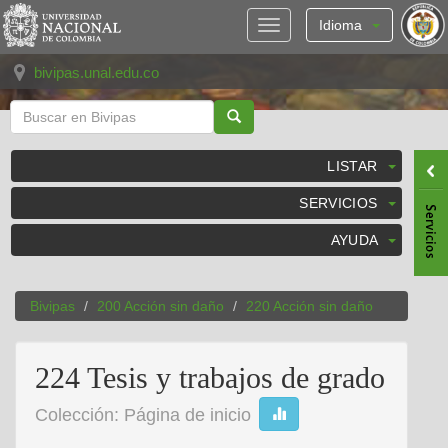
Skip
navigation
Idioma
bivipas.unal.edu.co
LISTAR
SERVICIOS
AYUDA
Bivipas
200 Acción sin daño
220 Acción sin daño
224 Tesis y trabajos de grado
Colección: Página de inicio