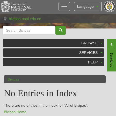
Skip
navigation
Language
bivipas.unal.edu.co
BROWSE
SERVICES
HELP
Bivipas
No Entries in Index
There are no entries in the index for "All of Bivipas".
Bivipas Home