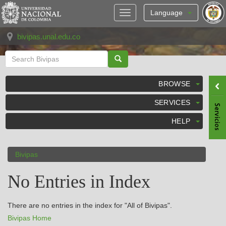
Skip
navigation
Language
bivipas.unal.edu.co
BROWSE
SERVICES
HELP
Bivipas
No Entries in Index
There are no entries in the index for "All of Bivipas".
Bivipas Home