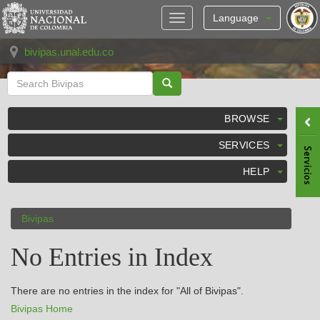
Skip
navigation
Language
bivipas.unal.edu.co
BROWSE
SERVICES
HELP
Bivipas
No Entries in Index
There are no entries in the index for "All of Bivipas".
Bivipas Home