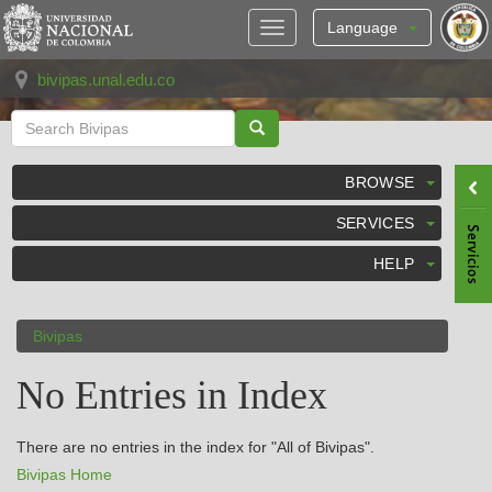
Skip
navigation
Language
bivipas.unal.edu.co
BROWSE
SERVICES
HELP
Bivipas
No Entries in Index
There are no entries in the index for "All of Bivipas".
Bivipas Home