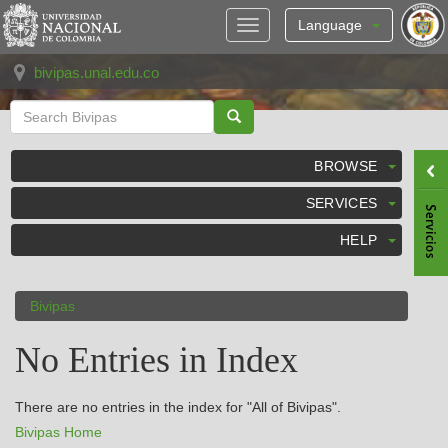
Skip
navigation
Language
bivipas.unal.edu.co
BROWSE
SERVICES
HELP
Bivipas
No Entries in Index
There are no entries in the index for "All of Bivipas".
Bivipas Home