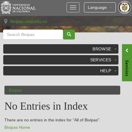
Skip
navigation
Language
bivipas.unal.edu.co
BROWSE
SERVICES
HELP
Bivipas
No Entries in Index
There are no entries in the index for "All of Bivipas".
Bivipas Home