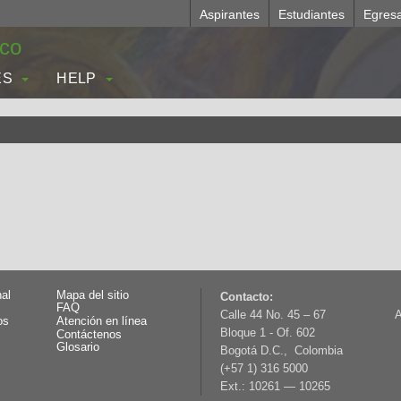
Aspirantes
Estudiantes
Egres
.co
ES
HELP
nal
Mapa del sitio
Contacto:
FAQ
Calle 44 No. 45 – 67
A
os
Atención en línea
Bloque 1 - Of. 602
Contáctenos
Glosario
Bogotá D.C., Colombia
(+57 1) 316 5000
Ext.: 10261 — 10265