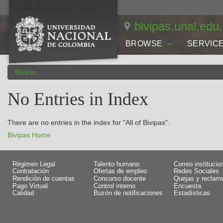
Skip
navigation
bivipas.unal.edu
BROWSE
SERVIC
Bivipas
No Entries in Index
There are no entries in the index for "All of Bivipas".
Bivipas Home
Régimen Legal
Talento humano
Correo institucio
Contratación
Ofertas de empleo
Redes Sociales
Rendición de cuentas
Concurso docente
Quejas y reclam
Pago Virtual
Control interno
Encuesta
Calidad
Buzón de notificaciones
Estadísticas