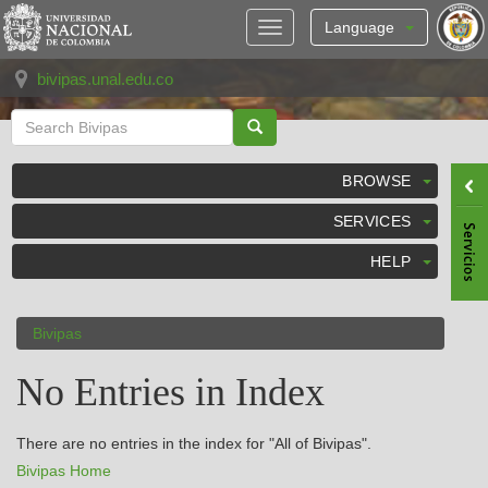
Skip
navigation
Language
bivipas.unal.edu.co
BROWSE
SERVICES
HELP
Bivipas
No Entries in Index
There are no entries in the index for "All of Bivipas".
Bivipas Home