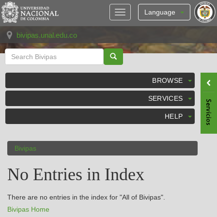
Skip
navigation
Language
bivipas.unal.edu.co
BROWSE
SERVICES
HELP
Bivipas
No Entries in Index
There are no entries in the index for "All of Bivipas".
Bivipas Home