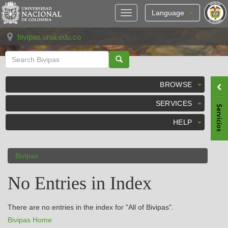
Skip
navigation
Language
bivipas.unal.edu.co
BROWSE
SERVICES
HELP
Bivipas
No Entries in Index
There are no entries in the index for "All of Bivipas".
Bivipas Home