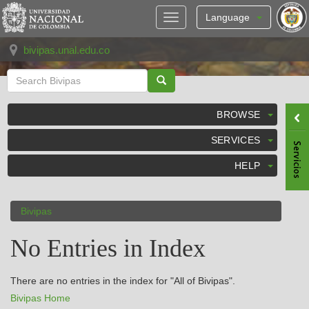
Skip
navigation
Language
bivipas.unal.edu.co
BROWSE
SERVICES
HELP
Bivipas
No Entries in Index
There are no entries in the index for "All of Bivipas".
Bivipas Home