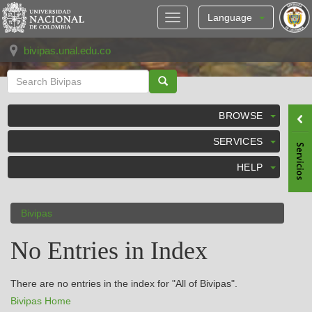
Skip
navigation
Language
bivipas.unal.edu.co
BROWSE
SERVICES
HELP
Bivipas
No Entries in Index
There are no entries in the index for "All of Bivipas".
Bivipas Home