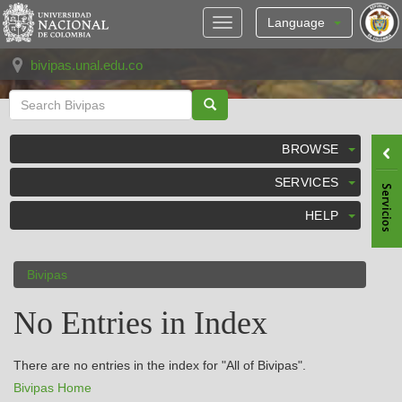
Skip
navigation
Language
bivipas.unal.edu.co
BROWSE
SERVICES
HELP
Bivipas
No Entries in Index
There are no entries in the index for "All of Bivipas".
Bivipas Home