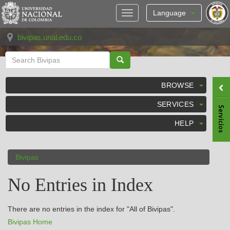
Skip
navigation
Language
bivipas.unal.edu.co
BROWSE
SERVICES
HELP
Bivipas
No Entries in Index
There are no entries in the index for "All of Bivipas".
Bivipas Home