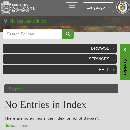
Skip
navigation
Language
bivipas.unal.edu.co
BROWSE
SERVICES
HELP
Bivipas
No Entries in Index
There are no entries in the index for "All of Bivipas".
Bivipas Home