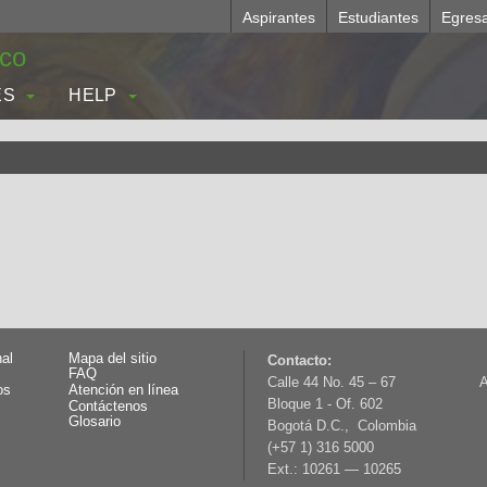
Aspirantes
Estudiantes
Egres
.co
ES
HELP
nal
Mapa del sitio
Contacto:
FAQ
Calle 44 No. 45 – 67
A
os
Atención en línea
Bloque 1 - Of. 602
Contáctenos
Glosario
Bogotá D.C., Colombia
(+57 1) 316 5000
Ext.: 10261 — 10265