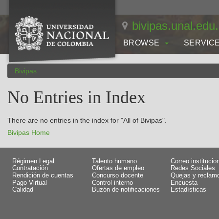
Skip
navigation
bivipas.unal.edu
BROWSE
SERVIC
Bivipas
No Entries in Index
There are no entries in the index for "All of Bivipas".
Bivipas Home
Régimen Legal
Talento humano
Correo institucio
Contratación
Ofertas de empleo
Redes Sociales
Rendición de cuentas
Concurso docente
Quejas y reclam
Pago Virtual
Control interno
Encuesta
Calidad
Buzón de notificaciones
Estadísticas