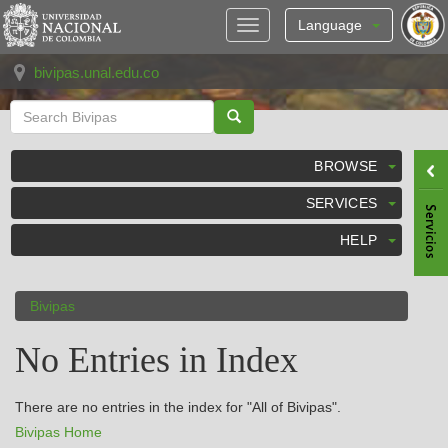
Skip
navigation
Language
bivipas.unal.edu.co
BROWSE
SERVICES
HELP
Bivipas
No Entries in Index
There are no entries in the index for "All of Bivipas".
Bivipas Home