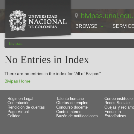
Skip
navigation
bivipas.unal.edu
BROWSE
SERVIC
Bivipas
No Entries in Index
There are no entries in the index for "All of Bivipas".
Bivipas Home
Régimen Legal
Talento humano
Correo institucio
Contratación
Ofertas de empleo
Redes Sociales
Rendición de cuentas
Concurso docente
Quejas y reclam
Pago Virtual
Control interno
Encuesta
Calidad
Buzón de notificaciones
Estadísticas