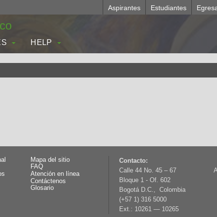
Aspirantes
Estudiantes
Egres
.co
ES
HELP
nal
Mapa del sitio
Contacto:
FAQ
Calle 44 No. 45 – 67
A
os
Atención en línea
Bloque 1 - Of. 602
Contáctenos
Glosario
Bogotá D.C., Colombia
(+57 1) 316 5000
Ext.: 10261 — 10265