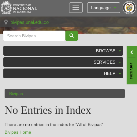
Skip
navigation
Language
bivipas.unal.edu.co
BROWSE
SERVICES
HELP
Bivipas
No Entries in Index
There are no entries in the index for "All of Bivipas".
Bivipas Home