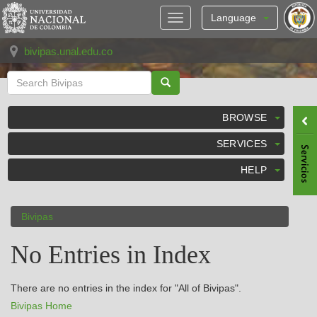
Skip
navigation
Language
bivipas.unal.edu.co
BROWSE
SERVICES
HELP
Bivipas
No Entries in Index
There are no entries in the index for "All of Bivipas".
Bivipas Home