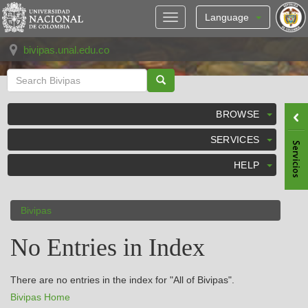
Skip
navigation
Language
bivipas.unal.edu.co
BROWSE
SERVICES
HELP
Bivipas
No Entries in Index
There are no entries in the index for "All of Bivipas".
Bivipas Home