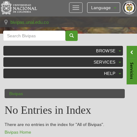
Skip
navigation
Language
bivipas.unal.edu.co
BROWSE
SERVICES
HELP
Bivipas
No Entries in Index
There are no entries in the index for "All of Bivipas".
Bivipas Home