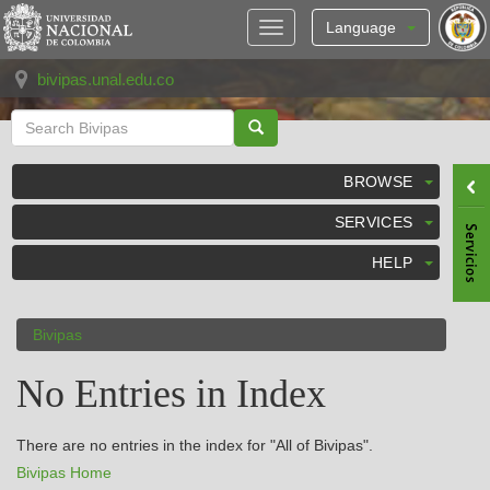
Skip
navigation
Language
bivipas.unal.edu.co
BROWSE
SERVICES
HELP
Bivipas
No Entries in Index
There are no entries in the index for "All of Bivipas".
Bivipas Home