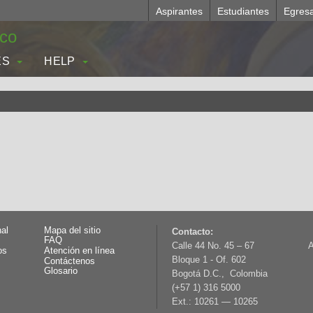
Aspirantes
Estudiantes
Egres
.co
ES
HELP
nal
Mapa del sitio
Contacto:
FAQ
Calle 44 No. 45 – 67
A
os
Atención en línea
Bloque 1 - Of. 602
Contáctenos
Glosario
Bogotá D.C., Colombia
(+57 1) 316 5000
Ext.: 10261 — 10265