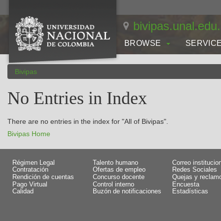
Skip
navigation
bivipas.unal.edu
BROWSE
SERVIC
Bivipas
No Entries in Index
There are no entries in the index for "All of Bivipas".
Bivipas Home
Régimen Legal
Talento humano
Correo institucio
Contratación
Ofertas de empleo
Redes Sociales
Rendición de cuentas
Concurso docente
Quejas y reclam
Pago Virtual
Control interno
Encuesta
Calidad
Buzón de notificaciones
Estadísticas